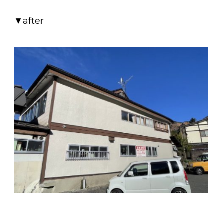
▼after