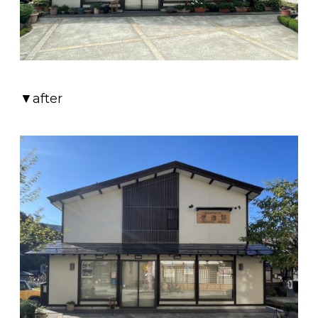
▼after