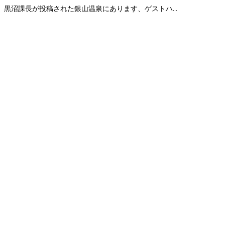
皆さま、こんにちは！設計・工務担当の飯尾です。 先日、黒沼課長が投稿された銀山温泉にあります、ゲストハウスの...