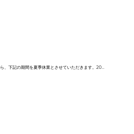
皆さんこんにちは。センター長の松木です。誠に勝手ながら、下記の期間を夏季休業とさせていただきます。2022年8月11日（木）～20...